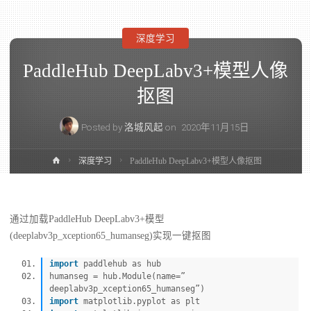
深度学习
PaddleHub DeepLabv3+模型人像
抠图
Posted by
洛城风起
on
2020年11月15日
深度学习
PaddleHub DeepLabv3+模型人像抠图
通过加载PaddleHub DeepLabv3+模型
(deeplabv3p_xception65_humanseg)实现一键抠图
import
paddlehub as hub
humanseg = hub.Module(name=”
deeplabv3p_xception65_humanseg”)
import
matplotlib.pyplot as plt