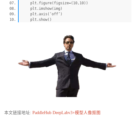
plt.figure(figsize=(10,10))
plt.imshow(img)
plt.axis(‘off’)
plt.show()
本文链接地址:
PaddleHub DeepLabv3+模型人像抠图