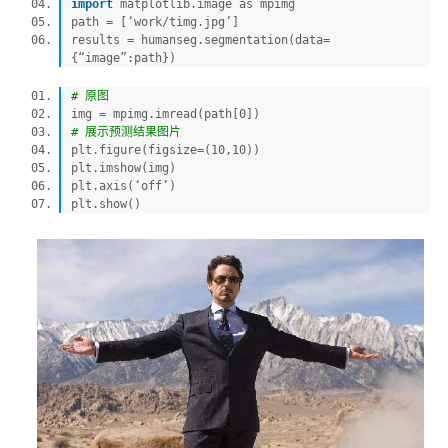
import
matplotlib.image as mpimg
path = [‘work/timg.jpg’]
results = humanseg.segmentation(data=
{“image”:path})
# 原图
img = mpimg.imread(path[0])
# 展示预测结果图片
plt.figure(figsize=(10,10))
plt.imshow(img)
plt.axis(‘off’)
plt.show()