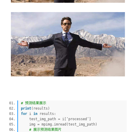
# 预测结果展示
print
(results)
for
i
in
results:
test_img_path = i[‘processed’]
img = mpimg.imread(test_img_path)
# 展示预测结果图片