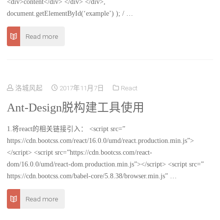
<div>content</div> </div> </div>,
document.getElementById(‘example’) ); / …
Read more
洛城风起
2017年11月7日
React
Ant-Design脱构建工具使用
1.将react的相关链接引入： <script src=”
https://cdn.bootcss.com/react/16.0.0/umd/react.production.min.js”>
</script> <script src=”https://cdn.bootcss.com/react-
dom/16.0.0/umd/react-dom.production.min.js”></script> <script src=”
https://cdn.bootcss.com/babel-core/5.8.38/browser.min.js” …
Read more