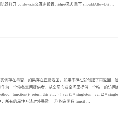
器打开 cordova.js交互需设置bridge模式 重写 shouldAllowBri …
断实例存在与否，如果存在直接返回，如果不存在就创建了再返回，
里，单例作为一个命名空间提供者，从全局命名空间里提供一个唯一的访问
unction(){ return this.attr; } } var t1 = singleton ; var t2 = single
性，所有的属性方法对外暴露。 ② 构造函数 functi …