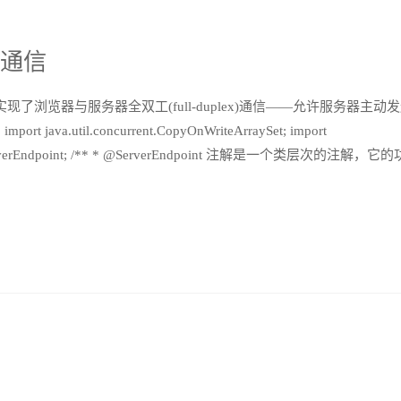
t 通信
实现了浏览器与服务器全双工(full-duplex)通信——允许服务器主动
rt java.util.concurrent.CopyOnWriteArraySet; import
erver.ServerEndpoint; /** * @ServerEndpoint 注解是一个类层次的注解，