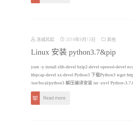
洛城风起
2018年8月13日
其他
Linux 安装 python3.7&pip
yum -y install zlib-devel bzip2-devel openssl-devel nc
libpcap-devel xz-devel Python3 下载Python3 wget http
/usr/local/python3 解压编译安装 tar -zxvf Python-3.7.
Read more