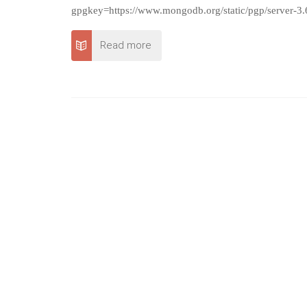
gpgkey=https://www.mongodb.org/static/pgp/server-3
Read more