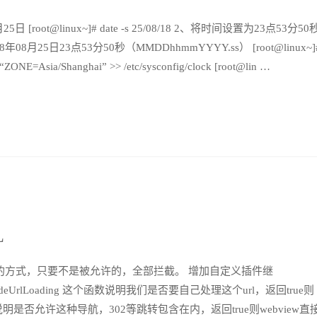
root@linux~]# date -s 25/08/18 2、将时间设置为23点53分50
2018年08月25日23点53分50秒（MMDDhhmmYYYY.ss） [root@linux~]#
ONE=Asia/Shanghai” >> /etc/sysconfig/clock [root@lin …
L
单的方式，只要不是被允许的，全部拦截。 增加自定义插件继
onOverrideUrlLoading 这个函数说明我们是否要自己处理这个url，返回true则
n 这个函数说明是否允许这种导航，302等跳转包含在内，返回true则webview