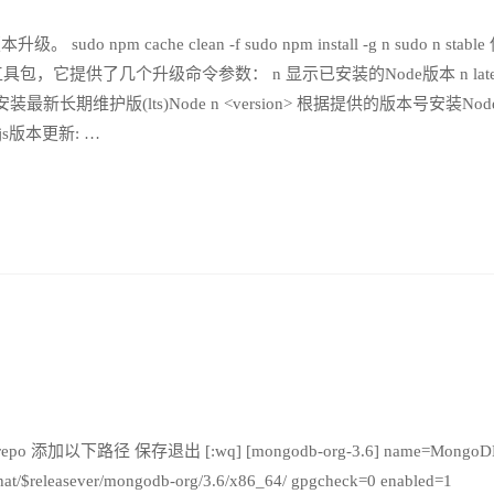
m cache clean -f sudo npm install -g n sudo n stable
e工具包，它提供了几个升级命令参数： n 显示已安装的Node版本 n lates
s 安装最新长期维护版(lts)Node n <version> 根据提供的版本号安装Nod
.js版本更新: …
-3.6.repo 添加以下路径 保存退出 [:wq] [mongodb-org-3.6] name=MongoD
dhat/$releasever/mongodb-org/3.6/x86_64/ gpgcheck=0 enabled=1