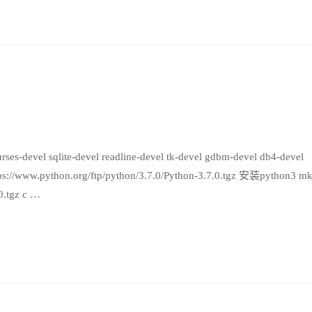
urses-devel sqlite-devel readline-devel tk-devel gdbm-devel db4-devel
s://www.python.org/ftp/python/3.7.0/Python-3.7.0.tgz 安装python3 mk
0.tgz c …