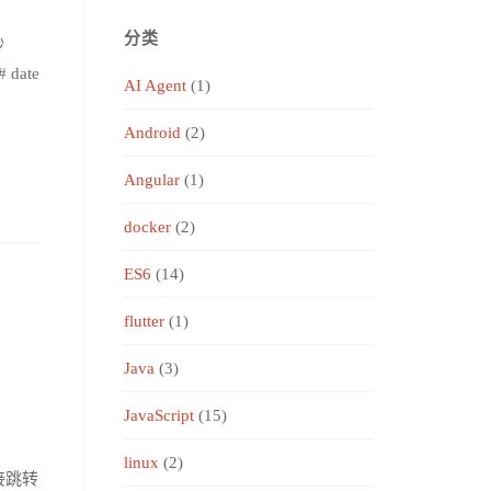
分类
秒
 date
AI Agent
(1)
Android
(2)
Angular
(1)
docker
(2)
ES6
(14)
flutter
(1)
Java
(3)
JavaScript
(15)
linux
(2)
直接跳转