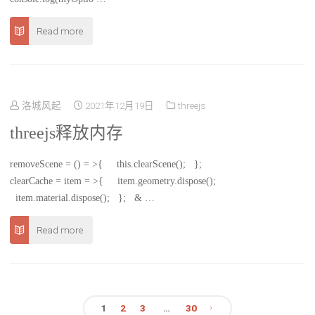
Read more
洛城风起
2021年12月19日
threejs
threejs释放内存
removeScene = () = >{ this.clearScene(); };
clearCache = item = >{ item.geometry.dispose();
item.material.dispose(); }; & …
Read more
1
2
3
…
30