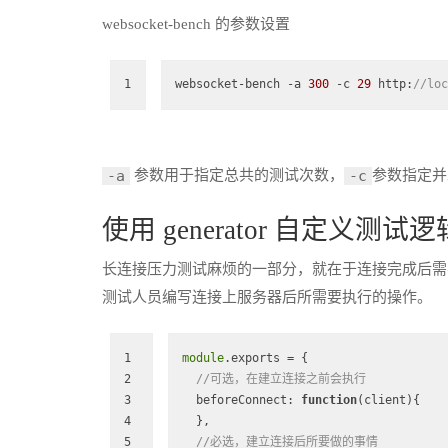
websocket-bench 的参数设置
1
websocket-bench 
-a
300
 -c 
29
 http:
//loc
参数用于指定总共的测试次数，
参数指定并
-a
-c
使用 generator 自定义测试逻
长连接压力测试麻烦的一部分，就在于连接完成后需要完成一
测试人员编写连接上服务器后所需要执行的操作。
1
module
.exports = {
2
//可选，在建立连接之前会执行
3
  beforeConnect: 
function
(
client
)
{
4
  },
5
//必选，建立连接后所要做的事情