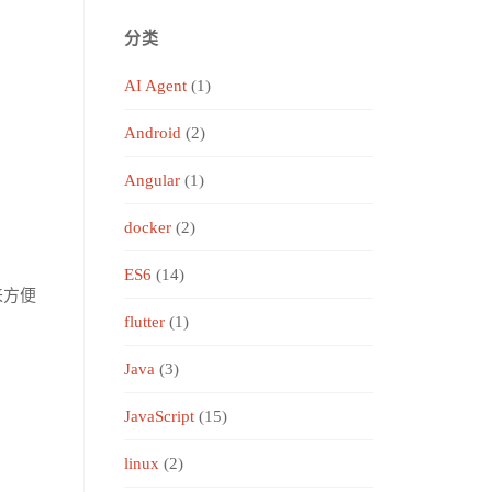
分类
AI Agent
(1)
Android
(2)
Angular
(1)
docker
(2)
ES6
(14)
来方便
flutter
(1)
Java
(3)
JavaScript
(15)
linux
(2)