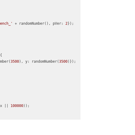
ench_'
 + randomNumber(), 
pVer
: 
2
});
{
mber(
3500
), 
y
: randomNumber(
3500
)});
x || 
100000
));