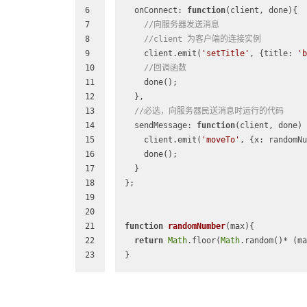
6
  onConnect: 
function
(
client, done
)
{
7
//向服务器发送消息
8
//client 为客户端的连接实例
9
    client.emit(
'setTitle'
, {
title
: 
'b
10
//回调函数
11
    done();
12
  },
13
//必选，向服务器民送消息时运行的代码
14
  sendMessage: 
function
(
client, done
) 
15
    client.emit(
'moveTo'
, {
x
: randomNu
16
    done();
17
  }
18
};
19
20
21
function
randomNumber
(
max
)
{
22
return
Math
.floor(
Math
.random()* (ma
23
}