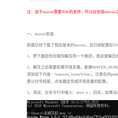
注：由于maven需要JDK的支持，所以在安装mav
一、maven安装
前面已经下载了相应版本的maven，且已经配置好J
1、把下载好的压缩包解压到一个路径，我这里解压的路径为：D:\
2、解压之后需要配置环境变量，新建MAVEN_HOME环境变
添加如下内容：%maven_home%\bin;，注意
要以分号结尾，点击确定完成环境变量的配置。
3、测试，在命令行中输入：mvn -v ，回车，如果