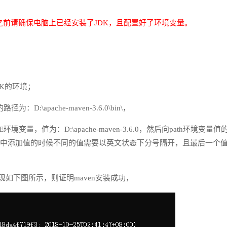
en之前请确保电脑上已经安装了JDK，且配置好了环境变量。
DK的环境；
apache-maven-3.6.0\bin\，
量，值为：D:\apache-maven-3.6.0，然后向path环境变量值
在向path中添加值的时候不同的值需要以英文状态下分号隔开，且最后一个
出现如下图所示，则证明maven安装成功，