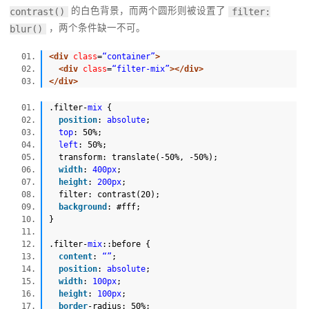
的白色背景，而两个圆形则被设置了
contrast()
filter:
，两个条件缺一不可。
blur()
<
div
class
=
“container”
>
<
div
class
=
“filter-mix”
>
</
div
>
</
div
>
.filter-
mix
{
position
:
absolute
;
top
: 50%;
left
: 50%;
transform: translate(-50%, -50%);
width
:
400px
;
height
:
200px
;
filter: contrast(20);
background
:
#fff
;
}
.filter-
mix
::before {
content
:
“”
;
position
:
absolute
;
width
:
100px
;
height
:
100px
;
border
-radius: 50%;