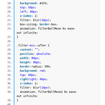
background
:
#333
;
top
:
50px
;
left
:
40px
;
z-index
: 2;
filter: blur(
10px
);
box-sizing:
border
-box;
animation: filterBallMove 6s ease-
out infinite;
}
.filter-
mix
::after {
content
:
“”
;
position
:
absolute
;
width
:
80px
;
height
:
80px
;
border
-radius: 50%;
background
:
red
;
top
:
60px
;
right
right
:
40px
;
z-index
: 2;
filter: blur(
10px
);
animation: filterBallMove2 6s ease-
out infinite;
}