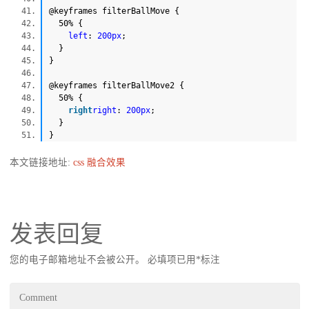
@keyframes filterBallMove {
50% {
left
:
200px
;
}
}
@keyframes filterBallMove2 {
50% {
right
right
:
200px
;
}
}
本文链接地址:
css 融合效果
发表回复
您的电子邮箱地址不会被公开。
必填项已用
*
标注