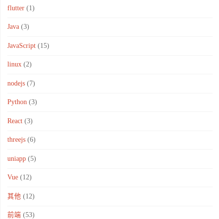
flutter
(1)
Java
(3)
JavaScript
(15)
linux
(2)
nodejs
(7)
Python
(3)
React
(3)
threejs
(6)
uniapp
(5)
Vue
(12)
其他
(12)
前端
(53)