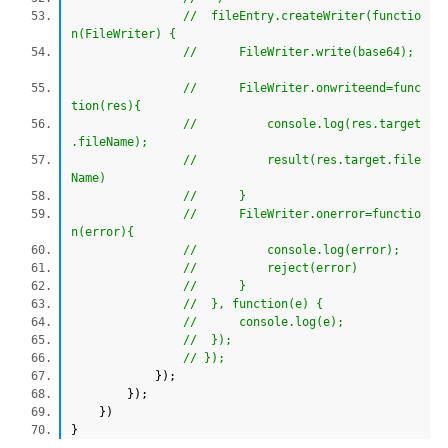
// fileEntry.createWriter(functio
n(FileWriter) {
// FileWriter.write(base64);
// FileWriter.onwriteend=func
tion(res){
// console.log(res.target
.fileName);
// result(res.target.file
Name)
// }
// FileWriter.onerror=functio
n(error){
// console.log(error);
// reject(error)
// }
// }, function(e) {
// console.log(e);
// });
// });
});
});
})
}