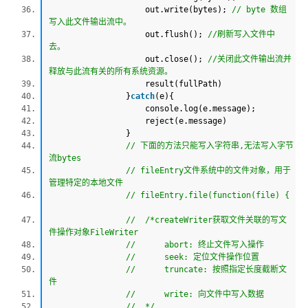
out.write(bytes);
// byte 数组
写入此文件输出流中。
out.flush();
//刷新写入文件中
去。
out.close();
//关闭此文件输出流并
释放与此流有关的所有系统资源。
result(fullPath)
}
catch
(e){
console.log(e.message);
reject(e.message)
}
// 下面的方法只能写入字符串,无法写入字节
流bytes
// fileEntry文件系统中的文件对象，用于
管理特定的本地文件
// fileEntry.file(function(file) {
// /*createWriter获取文件关联的写文
件操作对象FileWriter
// abort: 终止文件写入操作
// seek: 定位文件操作位置
// truncate: 按照指定长度截断文
件
// write: 向文件中写入数据
// */