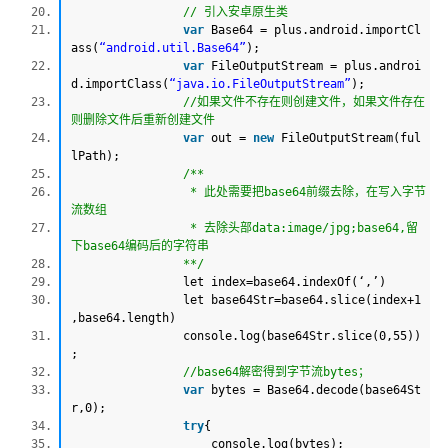
// 引入安卓原生类
var
Base64 = plus.android.importCl
ass(
“android.util.Base64”
);
var
FileOutputStream = plus.androi
d.importClass(
“java.io.FileOutputStream”
);
//如果文件不存在则创建文件，如果文件存在
则删除文件后重新创建文件
var
out =
new
FileOutputStream(ful
lPath);
/**
* 此处需要把base64前缀去除，在写入字节
流数组
* 去除头部data:image/jpg;base64,留
下base64编码后的字符串
**/
let index=base64.indexOf(‘,’)
let base64Str=base64.slice(index+1
,base64.length)
console.log(base64Str.slice(0,55))
;
//base64解密得到字节流bytes；
var
bytes = Base64.decode(base64St
r,0);
try
{
console.log(bytes);