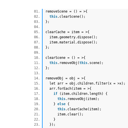
removeScene = () = >{
this
.clearScene();
};
clearCache = item = >{
item.geometry.dispose();
item.material.dispose();
};
clearScene = () = >{
this
.removeObj(
this
.scene);
};
removeObj = obj = >{
let arr = obj.children.filter(x = >x)
arr.forEach(item = >{
if
(item.children.length) {
this
.removeObj(item);
}
else
{
this
.clearCache(item);
item.clear();
}
});