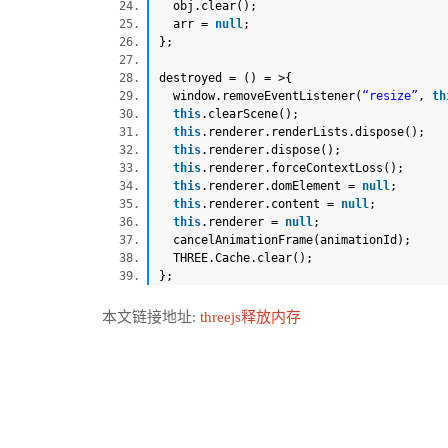
obj.clear();
arr =
null
;
};
destroyed = () = >{
window.removeEventListener(
“resize”
,
th
this
.clearScene();
this
.renderer.renderLists.dispose();
this
.renderer.dispose();
this
.renderer.forceContextLoss();
this
.renderer.domElement =
null
;
this
.renderer.content =
null
;
this
.renderer =
null
;
cancelAnimationFrame(animationId);
THREE.Cache.clear();
};
本文链接地址:
threejs释放内存