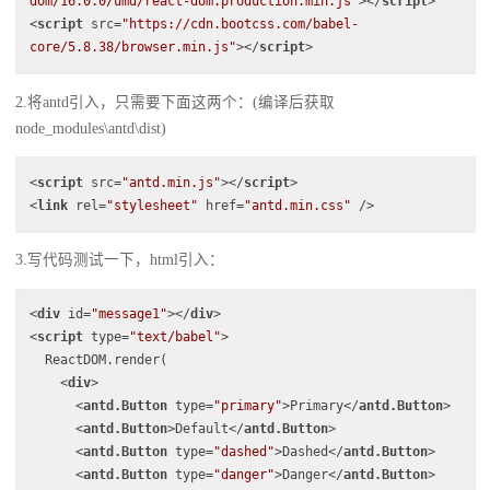
dom/16.0.0/umd/react-dom.production.min.js"
>
</
script
>
<
script
src
=
"https://cdn.bootcss.com/babel-
core/5.8.38/browser.min.js"
>
</
script
>
2.将antd引入，只需要下面这两个：(编译后获取
node_modules\antd\dist)
<
script
src
=
"antd.min.js"
>
</
script
>
<
link
rel
=
"stylesheet"
href
=
"antd.min.css"
 />
3.写代码测试一下，html引入：
<
div
id
=
"message1"
>
</
div
>
<
script
type
=
"text/babel"
>
  ReactDOM
.
render
(
<
div
>
<
antd.
Button
type
=
"
primary
"
>
Primary
</
antd.
Button
>
<
antd.
Button
>
Default
</
antd.
Button
>
<
antd.
Button
type
=
"
dashed
"
>
Dashed
</
antd.
Button
>
<
antd.
Button
type
=
"
danger
"
>
Danger
</
antd.
Button
>