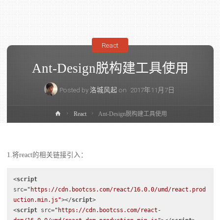
React
Ant-Design脱构建工具使用
Posted by
洛城风起
on
2017年11月7日
React
Ant-Design脱构建工具使用
1.将react的相关链接引入：
<
script
src
=
"https://cdn.bootcss.com/react/16.0.0/umd/react.prod
uction.min.js"
>
</
script
>
<
script
src
=
"https://cdn.bootcss.com/react-