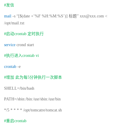
#发信
mail
-s “[$(date +’%F %H:%M:%S’)] 标题” xxx@xxx.com <
/opt/mail.txt
#启动crontab 定时执行
service
crond start
#执行进入crontab vi
crontab
-e
#增加 此为每5分钟执行一次脚本
SHELL=/bin/bash
PATH=/sbin:/bin:/usr/sbin:/usr/bin
*/5 * * * * /opt/tomcatre/tomcat.sh
#重启crontab