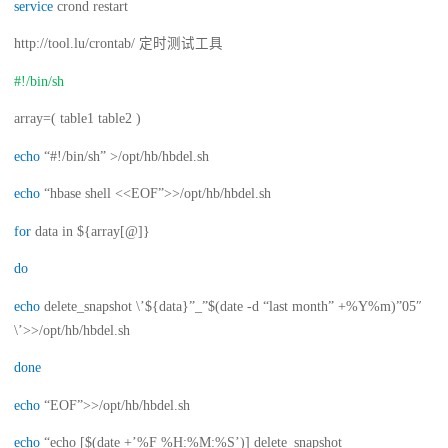
service
crond restart
http://tool.lu/crontab/ 定时测试工具
#!/bin/sh
array=( table1 table2 )
echo
“#!/bin/sh” >/opt/hb/hbdel.sh
echo
“hbase shell <<EOF”>>/opt/hb/hbdel.sh
for
data in ${array[@]}
do
echo
delete_snapshot \’${data}”_”$(date -d “last month” +%Y%m)”05″
\’>>/opt/hb/hbdel.sh
done
echo
“EOF”>>/opt/hb/hbdel.sh
echo
“echo [$(date +’%F %H:%M:%S’)] delete_snapshot