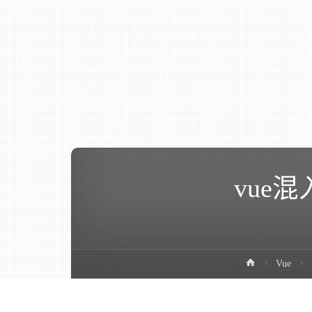
vue混
Vue