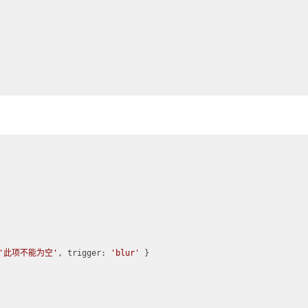
'此项不能为空'
, 
trigger
: 
'blur'
 }
