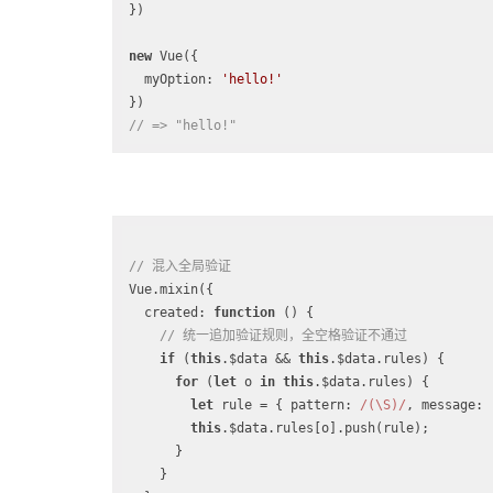
})

new
 Vue({

myOption
: 
'hello!'
// => "hello!"
// 混入全局验证
Vue.mixin({

created
: 
function
 (
) 
{

// 统一追加验证规则，全空格验证不通过
if
 (
this
.$data && 
this
.$data.rules) {

for
 (
let
 o 
in
this
.$data.rules) {

let
 rule = { 
pattern
: 
/(\S)/
, 
message
: 
this
.$data.rules[o].push(rule);

      }

    }
