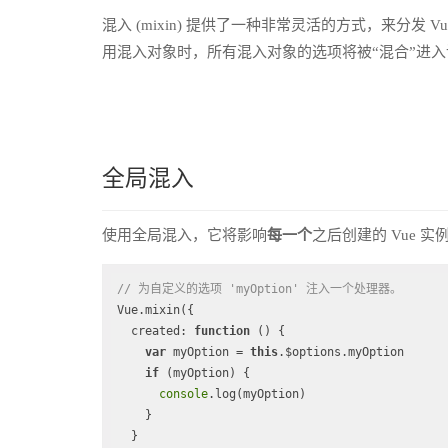
混入 (mixin) 提供了一种非常灵活的方式，来分
用混入对象时，所有混入对象的选项将被“混合”进
全局混入
使用全局混入，它将影响
每一个
之后创建的 Vue
// 为自定义的选项 'myOption' 注入一个处理器。
Vue.mixin({

created
: 
function
 (
) 
{

var
 myOption = 
this
.$options.myOption

if
 (myOption) {

console
.log(myOption)

    }

  }
